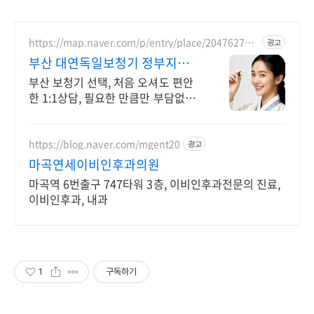
https://map.naver.com/p/entry/place/204762703
광고
4
부산 대연독일보청기 정부지원
보청기 지정업체
부산 보청기 선택, 처음 오셔도 편안
한 1:1상담, 필요한 만큼만 부담없이
안내
https://blog.naver.com/mgent20
광고
마곡연세이비인후과의원
마곡역 6번출구 747타워 3층, 이비인후과전문의 진료,
이비인후과, 내과
1
구독하기